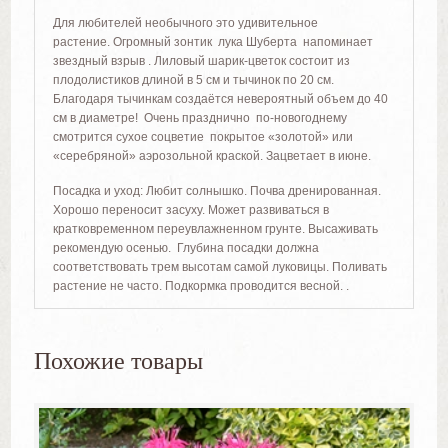
Для любителей необычного это удивительное
растение. Огромный зонтик лука Шуберта напоминает
звездный взрыв . Лиловый шарик-цветок состоит из
плодолистиков длиной в 5 см и тычинок по 20 см.
Благодаря тычинкам создаётся невероятный объем до 40
см в диаметре! Очень празднично по-новогоднему
смотрится сухое соцветие покрытое «золотой» или
«серебряной» аэрозольной краской. Зацветает в июне.
Посадка и уход: Любит солнышко. Почва дренированная.
Хорошо переносит засуху. Может развиваться в
кратковременном переувлажненном грунте. Высаживать
рекомендую осенью. Глубина посадки должна
соответствовать трем высотам самой луковицы. Поливать
растение не часто. Подкормка проводится весной. .
Похожие товары