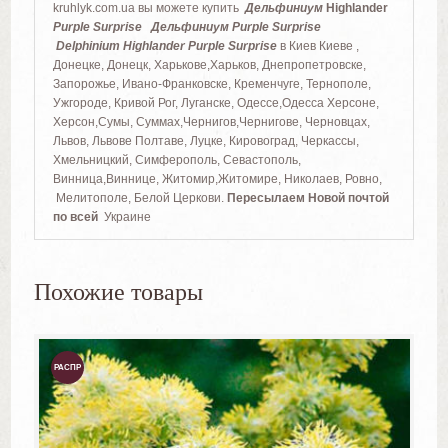
kruhlyk.com.ua вы можете купить
Дельфиниум
Highlander
Purple Surprise Дельфиниум Purple Surprise
Delphinium Highlander Purple Surprise
в Киев Киеве ,
Донецке, Донецк, Харькове,Харьков, Днепропетровске,
Запорожье, Ивано-Франковске, Кременчуге, Тернополе,
Ужгороде, Кривой Рог, Луганске, Одессе,Одесса Херсоне,
Херсон,Сумы, Суммах,Чернигов,Чернигове, Черновцах,
Львов, Львове Полтаве, Луцке, Кировоград, Черкассы,
Хмельницкий, Симферополь, Севастополь,
Винница,Виннице, Житомир,Житомире, Николаев, Ровно,
Мелитополе, Белой Церкови.
Пересылаем Новой почтой
по всей
Украине
Похожие товары
РАСПР
ОДАЖ
А!