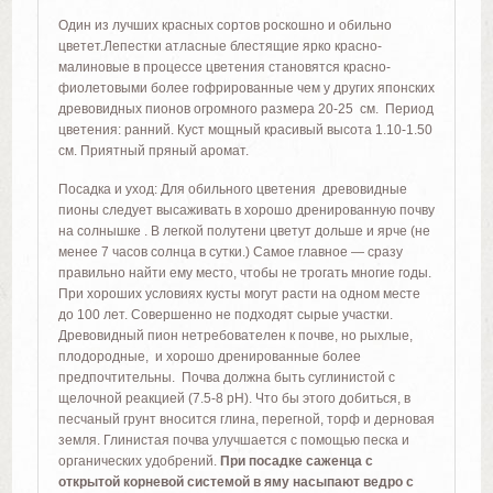
Один из лучших красных сортов роскошно и обильно
цветет.Лепестки атласные блестящие ярко красно-
малиновые в процессе цветения становятся красно-
фиолетовыми более гофрированные чем у других японских
древовидных пионов огромного размера 20-25 см.
Период
цветения: ранний. Куст мощный красивый высота 1.10-1.50
см. Приятный пряный аромат.
Посадка и уход: Для обильного цветения древовидные
пионы следует высаживать в хорошо дренированную почву
на солнышке . В легкой полутени цветут дольше и ярче (не
менее 7 часов солнца в сутки.) Самое главное — сразу
правильно найти ему место, чтобы не трогать многие годы.
При хороших условиях кусты могут расти на одном месте
до 100 лет. Совершенно не подходят сырые участки.
Древовидный пион нетребователен к почве, но рыхлые,
плодородные, и хорошо дренированные более
предпочтительны. Почва должна быть суглинистой с
щелочной реакцией (7.5-8 pH). Что бы этого добиться, в
песчаный грунт вносится глина, перегной, торф и дерновая
земля. Глинистая почва улучшается с помощью песка и
органических удобрений.
При посадке саженца с
открытой корневой системой в яму насыпают ведро с