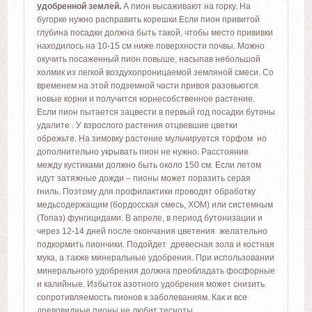
удобренной землей.
А пион высаживают на горку. На
бугорке нужно расправить корешки.Если пион привитой
глубина посадки должна быть такой, чтобы место прививки
находилось на 10-15 см ниже поверхности почвы. Можно
окучить посаженный пион повыше, насыпав небольшой
холмик из легкой воздухопроницаемой земляной смеси. Со
временем на этой подземной части привоя разовьются
новые корни и получится корнесобственное растение.
Если пион пытается зацвести в первый год посадки бутоны
удалите . У взрослого растения отцвевшие цветки
обрежьте. На зимовку растение мульчируется торфом но
дополнительно укрывать пион не нужно. Расстояние
между кустиками должно быть около 150 см. Если летом
идут затяжные дожди – пионы может поразить серая
гниль. Поэтому для профилактики проводят обработку
медьсодержащим (бордосская смесь, ХОМ) или системным
(Топаз) фунгицидами. В апреле, в период бутонизации и
через 12-14 дней после окончания цветения желательно
подкормить пиончики. Подойдет древесная зола и костная
мука, а также минеральные удобрения. При использовании
минерального удобрения должна преобладать фосфорные
и калийные. Избыток азотного удобрения может снизить
сопротивляемость пионов к заболеваниям. Как и все
древовидные пионы не любит тесноты.