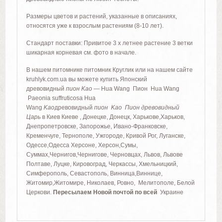
Размеры цветов и растений, указанные в описаниях,
относятся уже к взрослым растениям (8-10 лет).
Стандарт поставки: Привитое 3 х летнее растение 3 ветки
шикарная корневая см. фото в начале.
В нашем питомнике питомник Круглик или на нашем сайте
kruhlyk.com.ua вы можете купить Японский
древовидный
пион Kao
— Hua Wang Пион Hua Wang
Paeonia suffruticosa Hua
Wang
Kao
древовидный
пион Kao Пион древовидный
Царь
в Киев Киеве , Донецке, Донецк, Харькове,Харьков,
Днепропетровске, Запорожье, Ивано-Франковске,
Кременчуге, Тернополе, Ужгороде, Кривой Рог, Луганске,
Одессе,Одесса Херсоне, Херсон,Сумы,
Суммах,Чернигов,Чернигове, Черновцах, Львов, Львове
Полтаве, Луцке, Кировоград, Черкассы, Хмельницкий,
Симферополь, Севастополь, Винница,Виннице,
Житомир,Житомире, Николаев, Ровно, Мелитополе, Белой
Церкови.
Пересылаем Новой почтой по всей
Украине