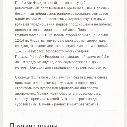
Прайм Арк Фридом новый, прямо растущий
ремонтантный сорт выведен а Арканзасе США. Сложный
бесшипный гибрид супер раннего созревания, считается
одним из самых перспективных. Характеризуется двумя
волнами плодоношения, первое плодоношение не побегах
прошлого года, второе на новой лозе. Первая ягода
крупная массой 9-10 гр, плоды второй волны еще больше
12-14 гр. Ягода вытянуто-овальной формы, ароматная,
сладкая, отличного десертного вкуса. Куст прямостоячий,
1.5- 1.7 м высотой. Морозостойкость средняя.
Посадка Prime Ark Freedom по стандартной схеме от 0.5 и
до 1 м в ряду, междурядье закладывается от 2 до 2.5
метров. Подходит для выращивания в закрытом грунте.
Саженцы 3 х летние . На зиму пригибаете к земле слегка
присыпаете лапником сверху кладете мешок для
строительного мусора или агроволокно или просто
агроволокно. Можно плети обмотать агроволокном а
корневую присыпать хвоей. Это перестраховка для
суровой зимы. В южных раенах зимует без укрытия.
Похожие товары