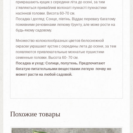
прикрашають кущик з середини літа до осені, за тим
з’являються привабливі волохаті пухнасті пухнастики
насіннєві головки. Висота 60-70 см.
Посадка і догляд: Сонце, півтінь. Віддає перевагу багатому
поживними речовинами легкому ґрунту, але може рости на
будь-якому садовому.
М
ножество колоколообразных цветов белоснежной
окраски украшают кустик с середины лета до осени, за тем
появляются привлекательные мохнатые пушистики
семенные головки.
Высота 60-
70 см.
Посадка и уход:
Солнце, полутень. Предпочитают
богатую питательными веществами легкую почву но
может расти на любой садовой.
Похожие товары