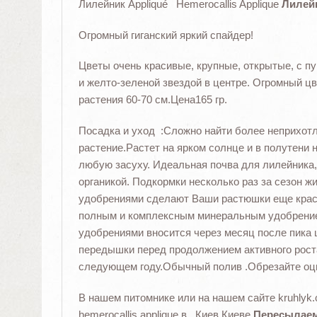
Лилейник Appliqué Hemerocallis Applique
Лилейн
Огромный гиганский яркий спайдер!
Цветы очень красивые, крупные, открытые, с 
и желто-зеленой звездой в центре. Огромный ц
растения 60-70 см.Цена165 гр.
Посадка и уход :Сложно найти более неприхотл
растение.Растет на ярком солнце и в полутени 
любую засуху. Идеальная почва для лилейника
органикой. Подкормки несколько раз за сезон 
удобрениями сделают Ваши растюшки еще крас
полным и комплексным минеральным удобрени
удобрениями вносится через месяц после пика 
передышки перед продолжением активного рост
следующем году.Обычный полив .Обрезайте оц
В нашем питомнике или на нашем сайте kruhlyk.
hemerocallis applique в Киев Киеве
Пересылаем 