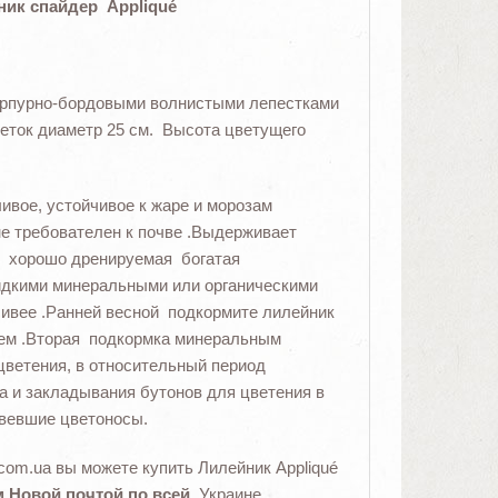
ик спайдер Appliqué
пурпурно-бордовыми волнистыми лепестками
веток диаметр 25 см. Высота цветущего
ивое, устойчивое к жаре и морозам
не требователен к почве .Выдерживает
, хорошо дренируемая богатая
жидкими минеральными или органическими
ивее .Ранней весной подкормите лилейник
ем .Вторая подкормка минеральным
цветения, в относительный период
а и закладывания бутонов для цветения в
вевшие цветоносы.
com.ua вы можете купить Лилейник Appliqué
Новой почтой по всей
Украине.