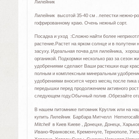
Лилейник
Лилейник высотой 35-40 см .
лепестки нежно-р
гофрированному краю. Очень нежный сорт.
Посадка и уход :Сложно найти более неприхотл
растение.Растет на ярком солнце и в полутени
засуху. Идеальная почва для лилейника, хоро
органикой. Подкормки несколько раз за сезон 
удобрениями сделают Ваши растюшки еще крас
полным и комплексным минеральным удобрени
удобрениями вносится через месяц после пика 
передышки перед продолжением активного рост
следующем году.Обычный полив .Обрезайте от
В нашем питомнике питомник Круглик или на на
купить Лилейник Барбара Митчелл Hemerocalli
Mitchell
в Киев Киеве , Донецке, Донецк, Харьк
Ивано-Франковске, Кременчуге, Тернополе, Ужго