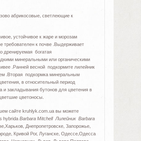
озово абрикосовые, светлеющие к
ивое, устойчивое к жаре и морозам
 не требователен к почве .Выдерживает
шо дренируемая богатая
жидкими минеральными или органическими
ивее .Ранней весной подкормите лилейник
ем .Вторая подкормка минеральным
цветения, в относительный период
а и закладывания бутонов для цветения в
цветшие цветоносы.
шем сайте kruhlyk.com.ua вы можете
s hybrida
Barbara Mitchell Лилейник Barbara
ове,Харьков, Днепропетровске, Запорожье,
роде, Кривой Рог, Луганске, Одессе,Одесса