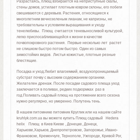
Разрастаясь, плющ взбирается на неприступные скалы,
стены домов, устилает плотным ковром склоны, его побеги
свешиваются с деревьев. Растения, относящиеся к
многолетним вечнозеленым лианам, не капризны, не
требовательны к условиям выращивания и уходу
тенелюбивы. Плющ считается теневыносливой культурой,
легко приспосабливающейся к жизни в качестве
почвопокровного растения. Первые несколько лет растет
не слишком быстро потом быстро. Один из самых
зимостойких видов. Листья кожистые, плотные резные
блестящие.
Посадка и уход:Любит влагоемкий, воздухопроницаемый
субстрат почву с высоким содержанием органики.
Желателен дренаж. После посадки садового плюща уход
заключается в поливах, редких подкормках раз в
год.Поливать садовый плющ на протяжении всего сезона
нужно регулярно, но умеренно. Полутень тень.
В нашем питомнике питомник Круглик или на нашем сайте
kruhlyk.com.ua вы можете купить Плющ садовый Hedera
helix Плющ в Киев Киеве , Донецке, Донецк,
Харькове,Харьков, Днепропетровске, Запорожье, Ивано-
Франковске, Кременчуге, Тернополе, Ужгороде, Кривой Рог,