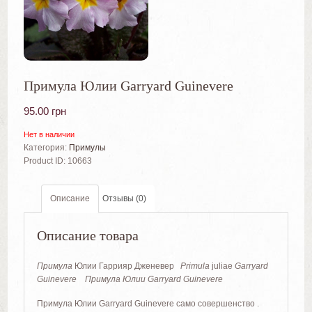
Примула Юлии Garryard Guinevere
95.00
грн
Нет в наличии
Категория:
Примулы
Product ID:
10663
Описание
Отзывы (0)
Описание товара
Примула
Юлии Гаррияр Дженевер
Primula
juliae
Garryard
Guinevere Примула Юлии Garryard Guinevere
Примула Юлии Garryard Guinevere само совершенство .