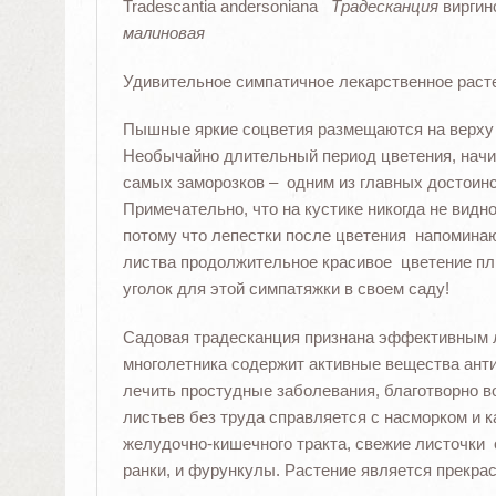
Tradescantia andersoniana
Традесканция
вирги
малиновая
Удивительное симпатичное лекарственное растен
Пышные яркие соцветия размещаются на верху ц
Необычайно длительный период цветения, начи
самых заморозков – одним из главных достоинст
Примечательно, что на кустике никогда не вид
потому что лепестки после цветения напомин
листва продолжительное красивое цветение плю
уголок для этой симпатяжки в своем саду!
Садовая традесканция признана эффективным 
многолетника содержит активные вещества анти
лечить простудные заболевания, благотворно в
листьев без труда справляется с насморком и к
желудочно-кишечного тракта, свежие листочки
ранки, и фурункулы. Растение является прекра