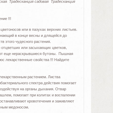
нская
Традесканция садовая Традесканция
ие !!!
ветоносов или в пазухах верхних листьев.
нающий в конце весны и длящейся до
в этого чудесного растения.
но отцветших или засыхающих цветков,
ают еще нераскрывшиеся бутоны. Пышная
с лекарственные свойства !!! Найдите
лекарственным растением. Листва
бактериального спектра действия помогает
оздействуя на органы дыхания. Отвар
ашлем, помогает при колитах и воспалении
 останавливают кровотечения и заживляют
сным медоносом.