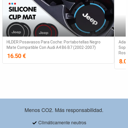
HLDER Posavasos Para Coche: Portabotellas Negro
Adap
Mate Compatible Con Audi A4 B6 B7 (2002-2007)
Sopo
Rosc
16.50 €
8.0
Menos CO2. Más responsabilidad.
Climáticamente neutros