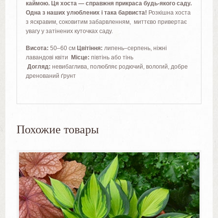
каймою. Ця хоста — справжня прикраса будь-якого саду.
Одна з наших улюблених і така барвиста!
Розкішна хоста
з яскравим, соковитим забарвленням, миттєво привертає
увагу у затінених куточках саду.
Висота:
50–60 см
Цвітіння:
липень–серпень, ніжні
лавандові квіти
Місце:
півтінь або тінь
Догляд:
невибаглива, полюбляє родючий, вологий, добре
дренований ґрунт
Похожие товары