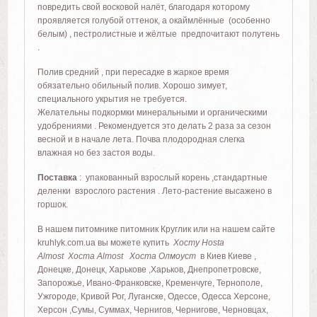
повредить свой восковой налёт, благодаря которому
проявляется голубой оттенок, а окаймлённые (особенно
белым) , пестролистные и жёлтые предпочитают полутень
.
Полив средний , при пересадке в жаркое время
обязательно обильный полив. Хорошо зимует,
специального укрытия не требуется.
Желательны подкормки минеральными и органическими
удобрениями . Рекомендуется это делать 2 раза за сезон
весной и в начале лета. Почва плодородная слегка
влажная но без застоя воды.
Поставка
: упакованный взрослый корень ,стандартные
деленки взрослого растения . Лето-растение высажено в
горшок.
В нашем питомнике питомник Круглик или на нашем сайте
kruhlyk.com.ua вы можете купить
Хосту Hosta
Almost Хоста Almost Хоста Олмоуст
в Киев Киеве ,
Донецке, Донецк, Харькове ,Харьков, Днепропетровске,
Запорожье, Ивано-Франковске, Кременчуге, Тернополе,
Ужгороде, Кривой Рог, Луганске, Одессе, Одесса Херсоне,
Херсон ,Сумы, Суммах, Чернигов, Чернигове, Черновцах,