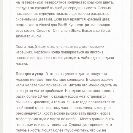
на четвереньки! Невероятное количество красного цвета,
следует за средней жилкой до середины листа. Осенью
насыщенные пурпурно-красные цветоносы расцветают
сиреневыми цветами. Если вам нравится красный цвет,
редкая хоста Almost для Вас!!! Куст смотрится нарядно
весь сезон. Спорт от Cinnamon Sticks. Высота до 35 см.
Диаметр 40 см.
Хоста має блискуче зелене листя на дуже червоних
черешках. Червоний колір поширюється на листок і
навколо центральних жилок доходить майже до середини
листка.
Посадка и уход:
Этот сорт лучше садить в полутени
можжно меньше тени больше солнышка. В самые жаркие
часы желательно притенение. Читала что можно садить на
солнце но мы не пробовали. На одном месте хоста может
расти более 10 лет , с каждым годом куст становится
пышнее и красивее, и только с 3-4-го года проявляется во
всей своей красе, поэтому часто пересаживать хосту не
рекомендуется. Хосту можно высаживать практически в
любое время года с марта по ноябрь. Место должно быть
тенистым или полу тенистым. Существует принцип, что
голубые хосты любят более глубокую тень, что бы не