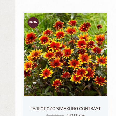
РАСПР
ОДАЖА
!
ГЕЛИОПСИС SPARKLING CONTRAST
170.00
грн
140.00
грн