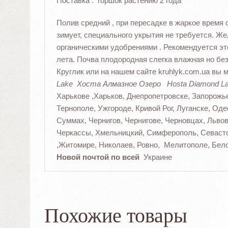
Поставка : горшок растению 2 года
Полив средний , при пересадке в жаркое время
зимует, специального укрытия не требуется. 
органическими удобрениями . Рекомендуется это
лета. Почва плодородная слегка влажная но бе
Круглик или на нашем сайте kruhlyk.com.ua вы
Lake Хоста Алмазное Озеро Hosta Diamond L
Харькове ,Харьков, Днепропетровске, Запорожь
Тернополе, Ужгороде, Кривой Рог, Луганске, Од
Суммах, Чернигов, Чернигове, Черновцах, Львов
Черкассы, Хмельницкий, Симферополь, Севасто
,Житомире, Николаев, Ровно, Мелитополе, Бел
Новой почтой по всей
Украине
Похожие товары