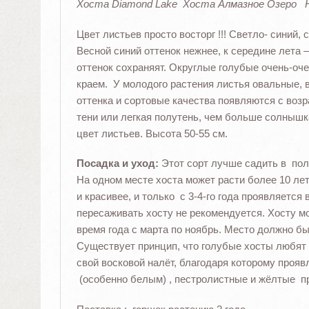
Хоста Diamond Lake Хоста Алмазное Озеро H
Цвет листьев просто восторг !!! Светло- синий
Весной синий оттенок нежнее, к середине лета
оттенок сохраняят. Округлые голубые очень-оч
краем. У молодого растения листья овальные, 
оттенка и сортовые качества появляются с возр
тени или легкая полутень, чем больше солнышк
цвет листьев. Высота 50-55 см.
Посадка и уход:
Этот сорт лучше садить в пол
На одном месте хоста может расти более 10 ле
и красивее, и только с 3-4-го года проявляется 
пересаживать хосту не рекомендуется. Хосту м
время года с марта по ноябрь. Место должно б
Существует принцип, что голубые хосты любят 
свой восковой налёт, благодаря которому прояв
(особенно белым) , пестролистные и жёлтые п