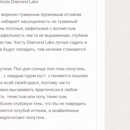
osta Diamond Lake
, с морозно-туманным пруиновым отливом.
 – набирает насыщенность но туманный
ень плотные, вафельные с волнистым
вафельность листа не выраженная, глубина
астом. Хосту Diamond Lake лучше садить в
а будет попадать, тем зеленее становится
утени. Пол дня солнце пол-тень-полутень.
т , с каждым годом куст становится пышнее
во всей своей красе, поэтому часто
ожно высаживать практически в любое
ыть тенистым или полу тенистым.
более глубокую тень, что бы не повредить
ляется голубой оттенок, а окаймлённые
редпочитают полутень .