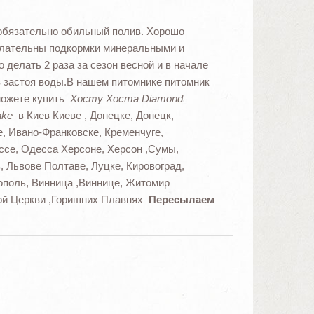
 обязательно обильный полив. Хорошо
Желательны подкормки минеральными и
 делать 2 раза за сезон весной и в начале
з застоя воды.В нашем питомнике питомник
 можете купить
Хосту Хоста Diamond
ake
в Киев Киеве , Донецке, Донецк,
е, Ивано-Франковске, Кременчуге,
ессе, Одесса Херсоне, Херсон ,Сумы,
, Львове Полтаве, Луцке, Кировоград,
поль, Винница ,Виннице, Житомир
ой Церкви ,Горишних Плавнях
Пересылаем