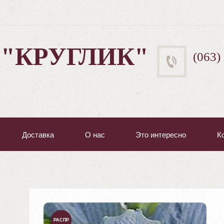
 "КРУГЛИК"
(063)
Доставка
О нас
Это интересно
К
РАСПР