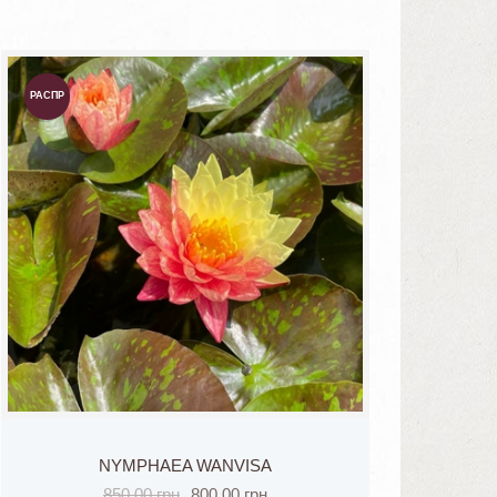
РАСПР
ОДАЖА
!
NYMPHAEA WANVISA
850.00
грн
800.00
грн