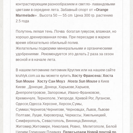
контрастирующим разнообразием и светло- лавандовыми
цветами в середине лета. Забавный спорт от «
Orange
Marmelade
» . Высота 50 — 55 cm Цена 300 гр. растению
2.5 года
Полутень легкая тень .
Почва богатая гумусом, влажная, но
хорошо дренированная почва. П
ри пересадке в жаркое
время обязательно обильный полив.
Желательны подкормки минеральными и органическими
удобрениями . Рекомендуется это делать 2 раза за сезон
весной и в начале лета.
В нашем питомнике питомник Круглик или на нашем сайте
kruhlyk.com.ua вы можете купить
Хосту Франсена: Хоста
Sun Mouse Хосту Сан Моуз
Hosta Sun Mouse
в Киев
Киеве , Донецке, Донецк, Харькове,Харьков,
Днепропетровске, Запорожье, Ивано-Франковске,
Кременчуге, Тернополе, Ужгороде, Кривой Рог, Луганске,
Одессе,Одесса Херсоне, Херсон,Сумы,
Суммах,Чернигов,Чернигове, Черновцах, Львов, Львове
Полтаве, Луцке, Кировоград, Черкассы, Хмельницкий,
Симферополь, Севастополь, Винница,Виннице,
Житомир,Житомире, Николаев, Ровно, Мелитополе, Белой
Церкви,Горишних Плавнях
Пересылаем Новой почтой по