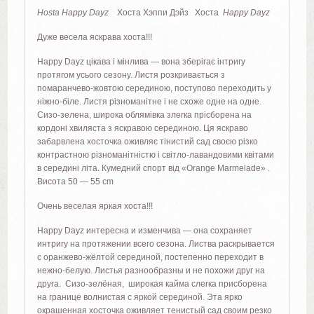
Hosta Happy Dayz
Хоста Хэппи Дэйз Хоста
Happy Dayz
Дуже весела яскрава хоста!!!
Happy Dayz цікава і мінлива — вона зберігає інтригу
протягом усього сезону. Листя розкривається з
помаранчево-жовтою серединою, поступово переходить у
ніжно-біле. Листя різноманітне і не схоже одне на одне.
Сизо-зелена, широка облямівка злегка прісборена на
кордоні хвиляста з яскравою серединою. Ця яскраво
забарвлена хосточка оживляє тінистий сад своєю різко
контрастною різноманітністю і світло-лавандовими квітами
в середині літа. Кумедний спорт від «Orange Marmelade» .
Висота 50 — 55 cm
Очень веселая яркая хоста!!!
Happy Dayz интересна и изменчива — она сохраняет
интригу на протяжении всего сезона. Листва раскрывается
с оранжево-жёлтой серединой, постепенно переходит в
нежно-белую. Листья разнообразны и не похожи друг на
друга. Сизо-зелёная, широкая кайма слегка присборена
на границе волнистая с яркой серединой. Эта ярко
окрашенная хосточка оживляет тенистый сад своим резко