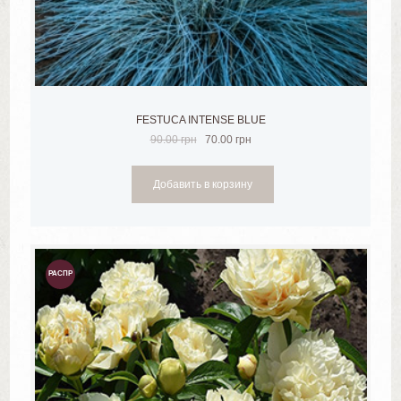
FESTUCA INTENSE BLUE
90.00
грн
70.00
грн
Добавить в корзину
РАСПР
ОДАЖ
А!