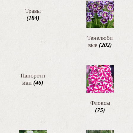
Травы
(184)
Тенелюби
вые
(202)
Папоротн
ики
(46)
Флоксы
(75)