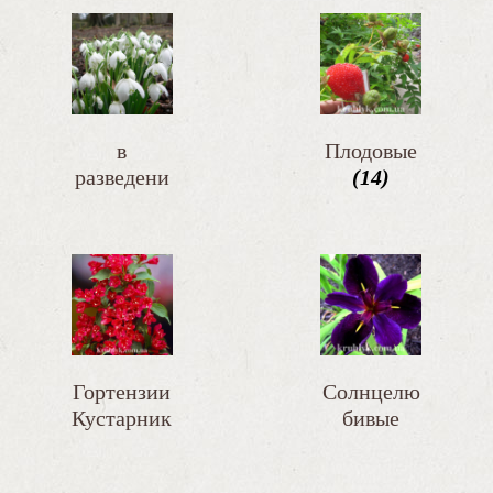
в
Плодовые
разведени
(14)
и
(110)
Гортензии
Солнцелю
Кустарник
бивые
и
(79)
(256)