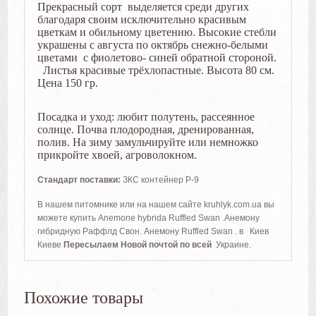
Прекрасный сорт выделяется среди других
благодаря своим исключительно красивым
цветкам и обильному цветению. Высокие стебли
украшены с августа по октябрь снежно-белыми
цветами с фиолетово- синей обратной стороной.
Листья красивые трёхлопастные. Высота 80 см.
Цена 150 гр.
Посадка и уход: любит полутень, рассеянное
солнце. Почва плодородная, дренированная,
полив. На зиму замульчируйте или немножко
прикройте хвоей, агроволокном.
Стандарт поставки:
ЗКС контейнер Р-9
В нашем питомнике или на нашем сайте kruhlyk.com.ua вы
можете купить
Anemone hybrida Ruffled Swan .Анемону
гибридную Раффлд Свон. Анемону Ruffled Swan .
в Киев
Киеве
Пересылаем Новой почтой по всей
Украине.
Похожие товары