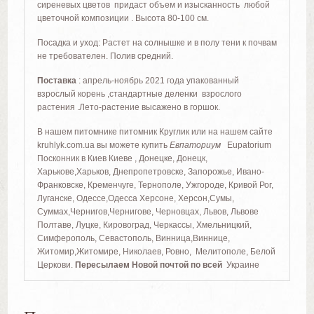
сиреневых цветов придаст объем и изысканность любой
цветочной композиции . Высота 80-100 см.
Посадка и уход: Растет на солнышке и в полу тени к почвам
не требователен. Полив средний.
Поставка
: апрель-ноябрь 2021 года упакованный
взрослый корень ,стандартные деленки взрослого
растения .Лето-растение высажено в горшок.
В нашем питомнике питомник Круглик или на нашем сайте
kruhlyk.com.ua вы можете купить
Евпаториум
Eupatorium
Посконник в Киев Киеве , Донецке, Донецк,
Харькове,Харьков, Днепропетровске, Запорожье, Ивано-
Франковске, Кременчуге, Тернополе, Ужгороде, Кривой Рог,
Луганске, Одессе,Одесса Херсоне, Херсон,Сумы,
Суммах,Чернигов,Чернигове, Черновцах, Львов, Львове
Полтаве, Луцке, Кировоград, Черкассы, Хмельницкий,
Симферополь, Севастополь, Винница,Виннице,
Житомир,Житомире, Николаев, Ровно, Мелитополе, Белой
Церкови.
Пересылаем Новой почтой по всей
Украине