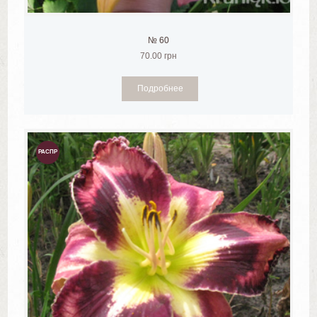
№ 60
70.00
грн
Подробнее
РАСПР
ОДАЖ
А!