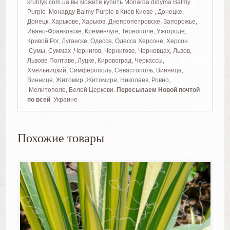
kruhlyk.com.ua вы можете купить Monarda didyma Balmy
Purple Монарду Balmy Purple
в Киев Киеве , Донецке,
Донецк, Харькове, Харьков, Днепропетровске, Запорожье,
Ивано-Франковске, Кременчуге, Тернополе, Ужгороде,
Кривой Рог, Луганске, Одессе, Одесса Херсоне, Херсон
,Сумы, Суммах ,Чернигов, Чернигове, Черновцах, Львов,
Львове Полтаве, Луцке, Кировоград, Черкассы,
Хмельницкий, Симферополь, Севастополь, Винница,
Виннице, Житомир ,Житомире, Николаев, Ровно,
Мелитополе, Белой Церкови.
Пересылаем Новой почтой
по всей
Украине
Похожие товары