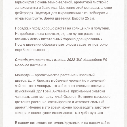
гармонируя с очень темно-зеленой, ароматной листвой с
запахом мяты и базилика. Цветение этой монарды, словно
фейерверк. Подходит для выращивания в контейнерах и
открытом грунте. Время цветения: Высота 25 см.
Посадка и уход: Хорошо растет на солнце или в полутени.
Нетребовательна к почвам, однако лучше растет на
влажных легких питательных хорошо дренированных.
После цветения обрежьте цветоносы зацветет повторно
еще более пышно.
Стандарт поставки : г. июнь 2022
ЗКС Контейнер Р9
молодое растение.
Монарда — ароматическое растение и красивый
цветок. Если бросить в обычный черный (или зеленый)
чай листочек монарды, то чай станет очень похожим на
изысканный Эрл Грей. Англичане, признанные знатоки
чая, называют монарду «чай Освего». Во время массового
цветения растение очень красиво и источает сильный
аромат. Именно в это время можно производить заготовку
зелени, и после сушки использовать как добавку к чаю.
В нашем питомнике питомник Круглик или на нашем сайте