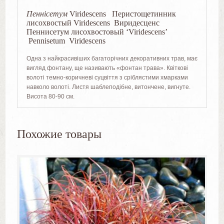
Пеннісетум
Viridescens Перистощетинник
лисохвостый Viridescens Виридесценс
Пеннисетум лисохвостовый ‘Viridescens’
Pennisetum Viridescens
Одна з найкрасивіших багаторічних декоративних трав, має
вигляд фонтану, ще називають «фонтан трава». Квіткові
волоті темно-коричневі суцвіття з сріблястими хмарками
навколо волоті. Листя шаблеподібне, витончене, вигнуте.
Висота 80-90 см.
Похожие товары