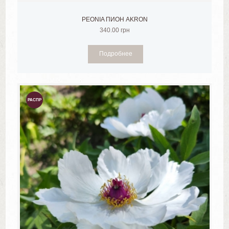
PEONIA ПИОН AKRON
340.00
грн
Подробнее
РАСПР
ОДАЖ
А!