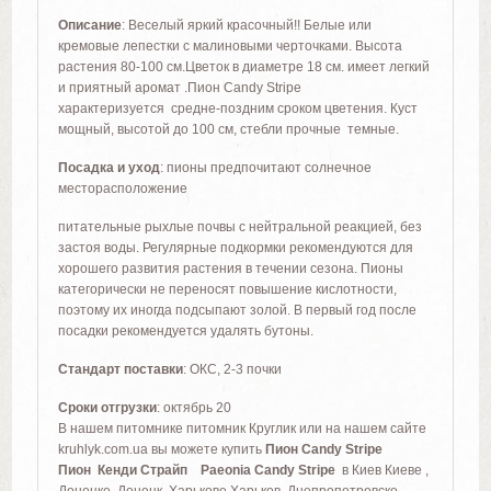
Описание
: Веселый яркий красочный!! Белые или
кремовые лепестки с малиновыми черточками. Высота
растения 80-100 см.Цветок в диаметре 18 см. имеет легкий
и приятный аромат .Пион Candy Stripe
характеризуется средне-поздним сроком цветения. Куст
мощный, высотой до 100 см, стебли прочные темные.
Посадка и уход
: пионы предпочитают солнечное
месторасположение
питательные рыхлые почвы с нейтральной реакцией, без
застоя воды. Регулярные подкормки рекомендуются для
хорошего развития растения в течении сезона. Пионы
категорически не переносят повышение кислотности,
поэтому их иногда подсыпают золой. В первый год после
посадки рекомендуется удалять бутоны.
Стандарт поставки
: OКС, 2-3 почки
Сроки отгрузки
: октябрь 20
В нашем питомнике питомник Круглик или на нашем сайте
kruhlyk.com.ua вы можете купить
Пион Candy Stripe
Пион Кенди Страйп Paeonia
Candy Stripe
в Киев Киеве ,
Донецке, Донецк, Харькове,Харьков, Днепропетровске,