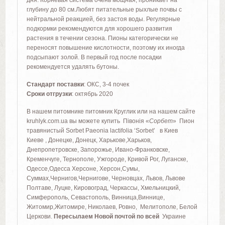
глубину до 80 см.Любят питательные рыхлые почвы с
нейтральной реакцией, без застоя воды. Регулярные
подкормки рекомендуются для хорошего развития
растения в течении сезона. Пионы категорически не
переносят повышение кислотности, поэтому их иногда
подсыпают золой. В первый год после посадки
рекомендуется удалять бутоны.
Стандарт поставки
: OКС, 3-4 почек
Сроки отгрузки
: октябрь 2020
В нашем питомнике питомник Круглик или на нашем сайте
kruhlyk.com.ua вы можете купить Півонія «
Сорбет
» Пион
травянистый Sorbet Paeonia lactifolia ‘Sorbet’ в Киев
Киеве , Донецке, Донецк, Харькове,Харьков,
Днепропетровске, Запорожье, Ивано-Франковске,
Кременчуге, Тернополе, Ужгороде, Кривой Рог, Луганске,
Одессе,Одесса Херсоне, Херсон,Сумы,
Суммах,Чернигов,Чернигове, Черновцах, Львов, Львове
Полтаве, Луцке, Кировоград, Черкассы, Хмельницкий,
Симферополь, Севастополь, Винница,Виннице,
Житомир,Житомире, Николаев, Ровно, Мелитополе, Белой
Церкови.
Пересылаем Новой почтой по всей
Украине