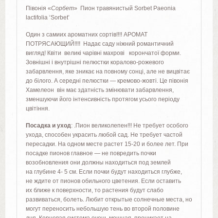
Півонія «
Сорбет
» Пион травянистый Sorbet Paeonia
lactifolia ‘Sorbet’
Один з самиих ароматних сортів!!!! АРОМАТ
ПОТРЯСАЮЩИЙ!!!! Надає саду ніжний романтичний
вигляд! Квіти великі чарівні махрові корончатої форми.
Зовнішні і внутрішні пелюстки коралово-рожевого
забарвлення, яке зникає на повному сонці, але не вицвітає
до білого. А середні пелюстки — кремово-жовті. Це півонія
Хамелеон він має здатність змінювати забарвлення,
зменшуючи його інтенсивність протягом усього періоду
цвітіння.
Посадка и уход
: .Пион великолепен!!! Не требует особого
ухода, способен украсить любой сад. Не требует частой
пересадки. На одном месте растет 15-20 и более лет. При
посадке пионов главное — не повредить почки
возобновления они должны находиться под землей
на глубине 4- 5 см. Если почки будут находиться глубже,
не ждите от пионов обильного цветения. Если оставить
их ближе к поверхности, то растения будут слабо
развиваться, болеть. Любит открытые солнечные места, но
могут переносить небольшую тень во второй половине
дня. Корневая система очень мощная, проникает на