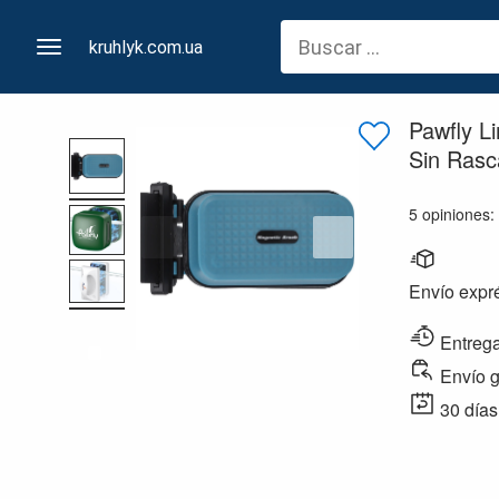
kruhlyk.com.ua
Pawfly L
Sin Rasca
5 opiniones:
Envío expré
Entrega
Envío g
30 días