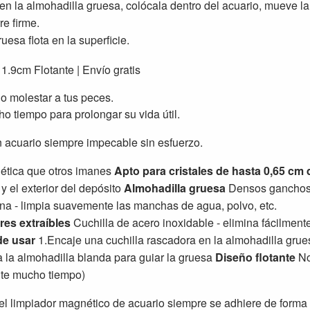
n la almohadilla gruesa, colócala dentro del acuario, mueve la a
re firme.
esa flota en la superficie.
o molestar a tus peces.
o tiempo para prolongar su vida útil.
un acuario siempre impecable sin esfuerzo.
ética que otros imanes
Apto para cristales de hasta 0,65 cm
 y el exterior del depósito
Almohadilla gruesa
Densos ganchos -
ina - limpia suavemente las manchas de agua, polvo, etc.
res extraíbles
Cuchilla de acero inoxidable - elimina fácilment
e usar
1.Encaje una cuchilla rascadora en la almohadilla grues
a la almohadilla blanda para guiar la gruesa
Diseño flotante
No
nte mucho tiempo)
el limpiador magnético de acuario siempre se adhiere de forma 