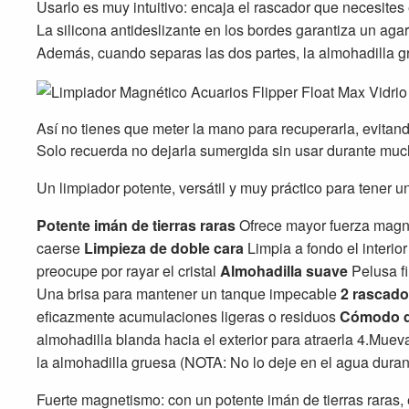
Usarlo es muy intuitivo: encaja el rascador que necesites e
La silicona antideslizante en los bordes garantiza un agar
Además, cuando separas las dos partes, la almohadilla gru
Así no tienes que meter la mano para recuperarla, evitand
Solo recuerda no dejarla sumergida sin usar durante much
Un limpiador potente, versátil y muy práctico para tener 
Potente imán de tierras raras
Ofrece mayor fuerza magn
caerse
Limpieza de doble cara
Limpia a fondo el interior
preocupe por rayar el cristal
Almohadilla suave
Pelusa f
Una brisa para mantener un tanque impecable
2 rascado
eficazmente acumulaciones ligeras o residuos
Cómodo d
almohadilla blanda hacia el exterior para atraerla 4.Muev
la almohadilla gruesa (NOTA: No lo deje en el agua dura
Fuerte magnetismo: con un potente imán de tierras raras, 