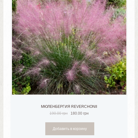
А!
МЮЛЕНБЕРГИЯ REVERCHONII
190.00
грн
180.00
грн
Добавить в корзину