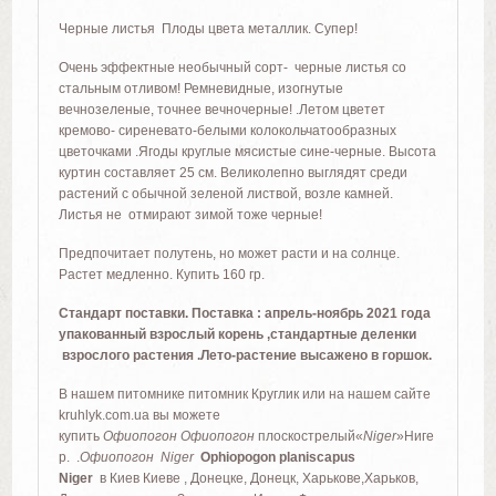
Черные листья Плоды цвета металлик. Супер!
Очень эффектные необычный сорт- черные листья со
стальным отливом! Ремневидные, изогнутые
вечнозеленые, точнее вечночерные! .Летом цветет
кремово- сиреневато-белыми колокольчатообразных
цветочками .Ягоды круглые мясистые сине-черные. Высота
куртин составляет 25 см. Великолепно выглядят среди
растений с обычной зеленой листвой, возле камней.
Листья не отмирают зимой тоже черные!
Предпочитает полутень, но может расти и на солнце.
Растет медленно. Купить 160 гр.
Стандарт поставки. Поставка : апрель-ноябрь 2021 года
упакованный взрослый корень ,стандартные деленки
взрослого растения .Лето-растение высажено в горшок.
В нашем питомнике питомник Круглик или на нашем сайте
kruhlyk.com.ua вы можете
купить
Офиопогон
Офиопогон
плоскострелый«
Niger
»Ниге
р. .
Офиопогон Niger
Ophiopogon planiscapus
Niger
в Киев Киеве , Донецке, Донецк, Харькове,Харьков,