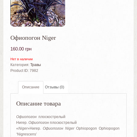
Офиопогон Niger
160.00
грн
Нет в наличии
Категория:
Травы
Product ID:
7982
Описание
Отзывы (0)
Описание товара
Офиопогон
плоскострелый
Нигер.
Офиопогон
плоскострелый
«
Niger
»Нигер.
Офиопогон Niger
Ophiopogon Ophiopogon
‘Nigrescens’