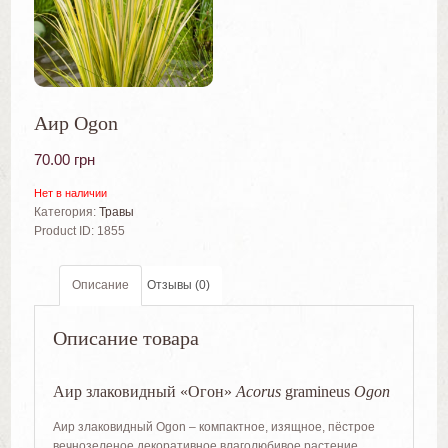
Аир Ogon
70.00
грн
Нет в наличии
Категория:
Травы
Product ID:
1855
Описание
Отзывы (0)
Описание товара
Аир злаковидный «Огон»
Acorus
gramineus
Ogon
Аир злаковидный Ogon – компактное, изящное, пёстрое
вечнозеленое декоративное влаголюбивое растение