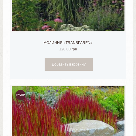
МОЛИНИЯ «TRANSPAREN»
120.00
грн
Добавить в корзину
РАСПР
ОДАЖ
А!