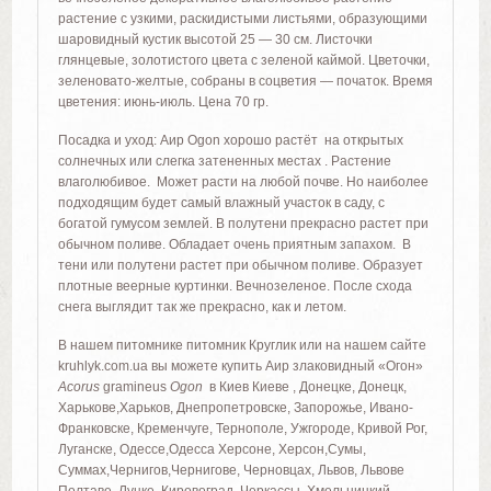
растение с узкими, раскидистыми листьями, образующими
шаровидный кустик высотой 25 — 30 см. Листочки
глянцевые, золотистого цвета с зеленой каймой. Цветочки,
зеленовато-желтые, собраны в соцветия — початок. Время
цветения: июнь-июль. Цена 70 гр.
Посадка и уход: Аир Ogon хорошо растёт на открытых
солнечных или слегка затененных местах . Растение
влаголюбивое. Может расти на любой почве. Но наиболее
подходящим будет самый влажный участок в саду, с
богатой гумусом землей. В полутени прекрасно растет при
обычном поливе. Обладает очень приятным запахом. В
тени или полутени растет при обычном поливе. Образует
плотные веерные куртинки. Вечнозеленое. После схода
снега выглядит так же прекрасно, как и летом.
В нашем питомнике питомник Круглик или на нашем сайте
kruhlyk.com.ua вы можете купить Аир злаковидный «Огон»
Acorus
gramineus
Ogon
в Киев Киеве , Донецке, Донецк,
Харькове,Харьков, Днепропетровске, Запорожье, Ивано-
Франковске, Кременчуге, Тернополе, Ужгороде, Кривой Рог,
Луганске, Одессе,Одесса Херсоне, Херсон,Сумы,
Суммах,Чернигов,Чернигове, Черновцах, Львов, Львове