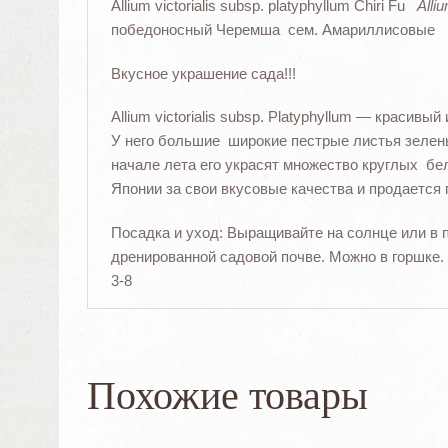
Allium victorialis subsp. platyphyllum Chiri Fu
Alliu
победоносный Черемша сем. Амариллисовые
Вкусное украшение сада!!!
Allium victorialis subsp. Platyphyllum — красив
У него большие широкие пестрые листья зеле
начале лета его украсят множество круглых бе
Японии за свои вкусовые качества и продается 
Посадка и уход: Выращивайте на солнце или в 
дренированной садовой почве. Можно в горшке.
3-8
Похожие товары