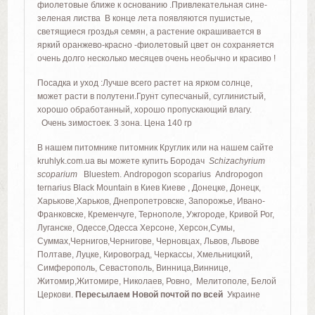
фиолетовые ближе к основанию .Привлекательная сине-
зеленая листва В конце лета появляются пушистые,
светящиеся гроздья семян, а растение окрашивается в
яркий оранжево-красно -фиолетовый цвет он сохраняется
очень долго несколько месяцев очень необычно и красиво !
Посадка и уход :Лучше всего растет на ярком солнце,
может расти в полутени.Грунт супесчаный, суглинистый,
хорошо обработанный, хорошо пропускающий влагу.
Очень зимостоек. 3 зона. Цена 140 гр
В нашем питомнике питомник Круглик или на нашем сайте
kruhlyk.com.ua вы можете купить Бородач
Schizachyrium
scoparium
Bluestem. Andropogon scoparius Andropogon
ternarius Black Mountain в Киев Киеве , Донецке, Донецк,
Харькове,Харьков, Днепропетровске, Запорожье, Ивано-
Франковске, Кременчуге, Тернополе, Ужгороде, Кривой Рог,
Луганске, Одессе,Одесса Херсоне, Херсон,Сумы,
Суммах,Чернигов,Чернигове, Черновцах, Львов, Львове
Полтаве, Луцке, Кировоград, Черкассы, Хмельницкий,
Симферополь, Севастополь, Винница,Виннице,
Житомир,Житомире, Николаев, Ровно, Мелитополе, Белой
Церкови.
Пересылаем Новой почтой по всей
Украине