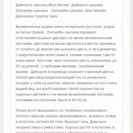
Дайнанте caerulea
Blue Wonder
Дайнанте церулеа
Deinanthe caerulea Deinanthe caerulea Blue Wonder
Дейнанте Голубое Чудо
Великолепное редкое очень интересное растение родом
из Китая (Хубей). Deinanthe caerulea поражает
сочетанием пышных цветков с не менее великолепными
листьями. Цветочки на конце цветоноса в кистях, восковые,
от голубого до фиолетово-розового цвета, 4 см в диаметре,
с закругленными лепестками и синими тычинками. Цветет
в мае-июне. Листочки ярко-зеленого цвета, опушенные, до
20 см длиной, с глубокими жилками , зазубренными
краями. Дайнанте в переводе означает странный цветок.
Любой цветовод предпочитающий что-то необычное
посадит у себя на участке, обратит внимание на этот очень
редкий вид, который поражает своей пышностью из
чудесных цветков и с не менее великолепными листьями,
похожими на гортензию. Высота 40-45 см.
Лучше всего выращивать на торфяных, плодородных,
богатых гумусом, хорошо дренированных, влажных почвах
в полутени ,пятнистой тени. Выносит тень. Довольно
неприхотлива и зимостойка. Хорошо растёт в полутени, в
защищённом от ветров месте. Предпочитает рыхлые,