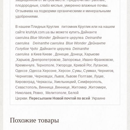
плодородные, слабо кислые, умеренно влажные почвы.
Отзывчива на подкормки органическими и минеральными
удобрениями.
В нашем Плиднык Круглик питомник Круглик или на нашем
сайте kruhlyk.com.ua вы можете купить Дайнанте
caerulea
Blue Wonder
Дейнанте церулеа
Deinanthe
caerulea Deinanthe caerulea Blue Wonder Дейнанте
Голубое Чудо
Дайнанте церулеа
Deinanthe
caerulea
в Киев Киеве , Донецке, Донецк, Харькове
,Харьков, Днепропетровске, Запорожье, Ивано-Франковске,
Кременчуге, Тернополе, Ужгороде, Кривой Рог, Луганске,
Одессе ,Одесса Херсоне, Херсон ,Сумы, Суммах, Чернигов,
Чернигове, Черновцах, Львов, Львове Полтаве, Луцке,
Кировоград, Черкассы, Хмельницкий, Симферополь,
Севастополь, Винница ,Виннице, Житомир ,Житомире,
Николаев, Ровно, Мелитополе, Белой
Церкви.
Пересылаем Новой почтой по всей
Украине
Похожие товары