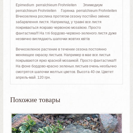
Epimedium perralchieum Frohnleiten Эпимедиум
perralchieum Frohnleiten Горянка perralchieum Frohnleiten
Вічнозелена рослина протягом сезону постійно змінює
забарвлення листя. Наприклад, у травні все листя
покривається яскраво червоною мозаїкою. Просто
фантастика!!! На тлі бордово-червоно-зеленого листя дуже
незвично виглядають шапочки жовтих квітів
Вечнозеленое растение в течении сезона постоянно
меняющее окраску листьев. Например в мае все листья
покрываются ярко красной мозаикой. Просто фантастика!!!
На фоне бордово-красно зеленых листьев очень необычно
смотрятся шапочки желтых цветов. Высота 40 см. Цветет
апрель-май. 120 грн.
Похожие товары