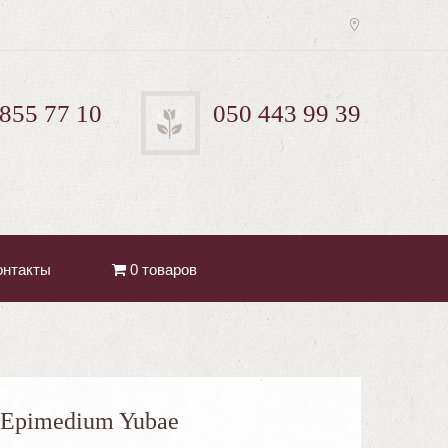
 855 77 10
050 443 99 39
онтакты
0 товаров
Epimedium Yubae