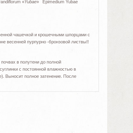
andiflorum «
Yubae
» Epimedium Yubae
венной чашечкой и крошечными шпорцами с
е весенней пурпурно -бронзовой листвы!!
 почвах в полутени до полной
 суглинки с постоянной влажностью в
е). Выносит полное затенение.
После