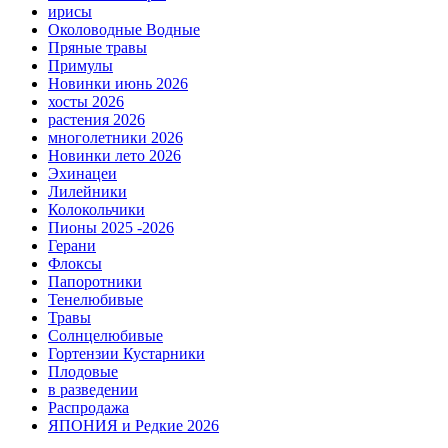
ирисы
Околоводные Водные
Пряные травы
Примулы
Новинки июнь 2026
хосты 2026
растения 2026
многолетники 2026
Новинки лето 2026
Эхинацеи
Лилейники
Колокольчики
Пионы 2025 -2026
Герани
Флоксы
Папоротники
Тенелюбивые
Травы
Солнцелюбивые
Гортензии Кустарники
Плодовые
в разведении
Распродажа
ЯПОНИЯ и Редкие 2026