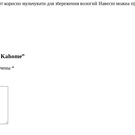
нт корисно мульчувати для збереження вологий Навесні можна пі
a Kahome”
ечены
*