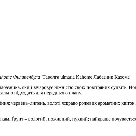
Kahome Филипендула
Таволга ulmaria Kahome Лабазник Кахоме
базника, який зачаровує ніжністю своїх повітряних суцвіть. Й
деально підходить для переднього плану.
ітіння: червень–липень, волоті яскраво рожевих ароматних квіток
нкам. Ґрунт – вологий, поживний, пухкий; найкраще почувається