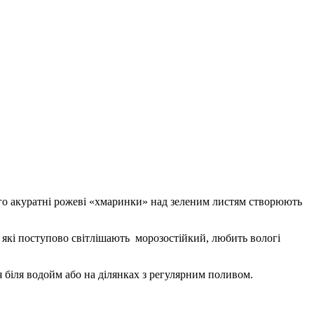
ого акуратні рожеві «хмаринки» над зеленим листям створюють
, які поступово світлішають морозостійкий, любить вологі
 біля водойм або на ділянках з регулярним поливом.