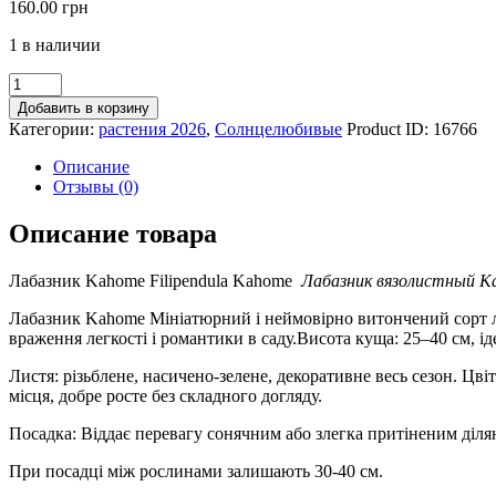
160.00
грн
1 в наличии
Добавить в корзину
Категории:
растения 2026
,
Солнцелюбивые
Product ID:
16766
Описание
Отзывы (0)
Описание товара
Лабазник Kahome Filipendula Kahome
Лабазник вязолистный 
Лабазник Kahome Мініатюрний і неймовірно витончений сорт ла
враження легкості і романтики в саду.Висота куща: 25–40 см, і
Листя: різьблене, насичено-зелене, декоративне весь сезон. Цв
місця, добре росте без складного догляду.
Посадка: Віддає перевагу сонячним або злегка притіненим діля
При посадці між рослинами залишають 30-40 см.