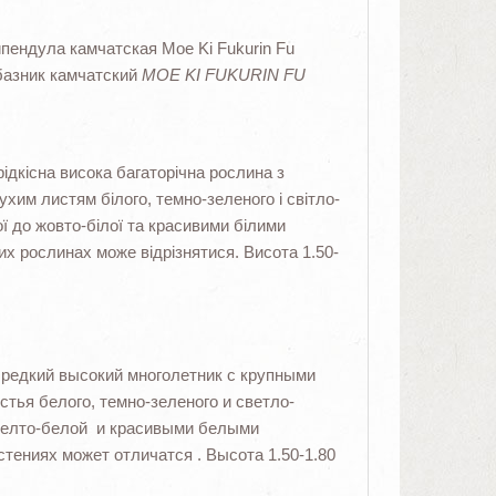
ендула камчатская Moe Ki Fukurin Fu
базник камчатский
MOE KI FUKURIN FU
 рідкісна висока багаторічна рослина з
хим листям білого, темно-зеленого і світло-
ї до жовто-білої та красивими білими
их рослинах може відрізнятися. Висота 1.50-
ень редкий высокий многолетник с крупными
тья белого, темно-зеленого и светло-
 желто-белой и красивыми белыми
тениях может отличатся . Высота 1.50-1.80