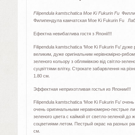
Filipendula kamtschatica Moe Ki Fukurin Fu
Филлип
Филипендула камчатская Moe Ki Fukurin Fu Ла
Ефектна невибаглива гостя з Японії!!!
Filipendula kamtschatica ‘Moe Ki Fukurin Fu’ дуже
великим, дуже оригінальним нерівномірно-рябому
зеленого кольору з облямівкою від світло-зелено
суцвіттями влітку. Строкате забарвлення на різн
1.80 см.
Эффектная неприхотливая гостья из Японии!!!
Filipendula kamtschatica ‘Moe Ki Fukurin Fu’ оч
очень оригинальными неравномерно-пестрые лис
зеленого цвета с каймой от светло-зеленой до
соцветиями летом. Пестрый окрас на разных рас
см.