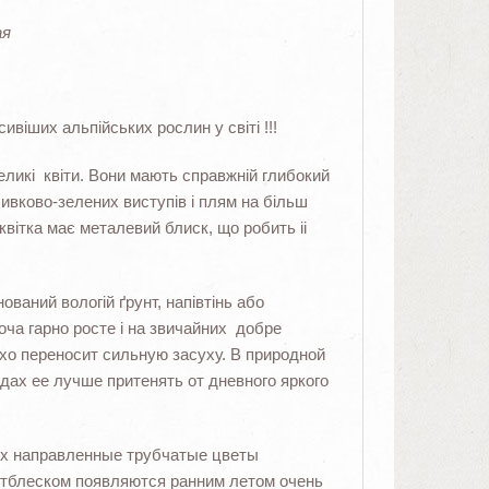
ая
ивіших альпійських рослин у світі !!!
великі квіти. Вони мають справжній глибокий
ливково-зелених виступів і плям на більш
квітка має металевий блиск, що робить іі
ваний вологій ґрунт, напівтінь або
оча гарно росте і на звичайних добре
хо переносит сильную засуху. В природной
дах ее лучше притенять от дневного яркого
рх направленные трубчатые цветы
отблеском появляются ранним летом очень