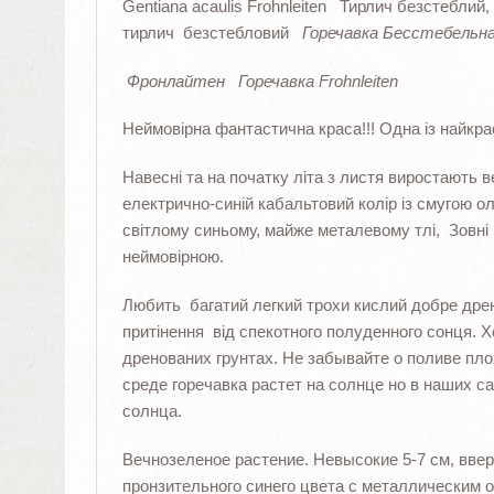
Gentiana acaulis Frohnleiten Тирлич безстеблий,
тирлич безстебловий
Горечавка
Бесстебельн
Фронлайтен Горечавка Frohnleiten
Неймовірна фантастична краса!!! Одна із найкрас
Навесні та на початку літа з листя виростають 
електрично-синій кабальтовий колір із смугою о
світлому синьому, майже металевому тлі, Зовні 
неймовірною.
Любить багатий легкий трохи кислий добре дрено
притінення від спекотного полуденного сонця. Х
дренованих грунтах. Не забывайте о поливе пло
среде горечавка растет на солнце но в наших са
солнца.
Вечнозеленое растение. Невысокие 5-7 см, вве
пронзительного синего цвета с металлическим 