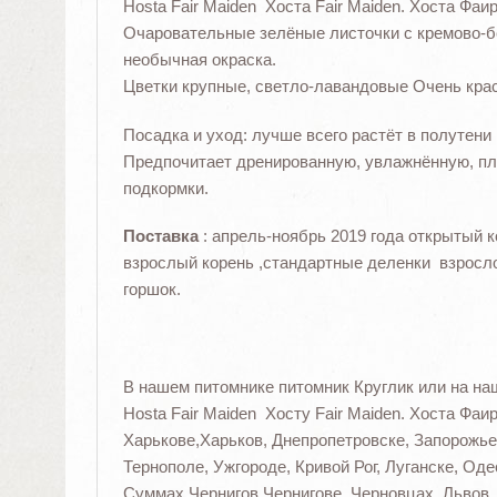
Hosta Fair Maiden Хоста Fair Maiden. Хоста Фаи
Очаровательные зелёные листочки с кремово-
необычная окраска.
Цветки крупные, светло-лавандовые Очень краси
Посадка и уход: лучше всего растёт в полутени
Предпочитает дренированную, увлажнённую, пл
подкормки.
Поставка
: апрель-ноябрь 2019 года открытый 
взрослый корень ,стандартные деленки взросло
горшок.
В нашем питомнике питомник Круглик или на наш
Hosta Fair Maiden Хосту Fair Maiden. Хоста Фаи
Харькове,Харьков, Днепропетровске, Запорожье
Тернополе, Ужгороде, Кривой Рог, Луганске, Од
Суммах,Чернигов,Чернигове, Черновцах, Львов, 