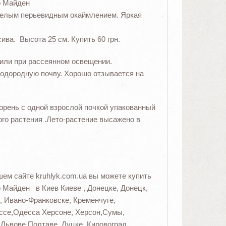
р Майден
белым перьевидным окаймлением. Яркая
ва. Высота 25 см. Купить 60 грн.
 или при рассеянном освещении.
одородную почву. Хорошо отзывается на
корень с одной взрослой почкой упакованный
го растения .Лето-растение высажено в
ем сайте kruhlyk.com.ua вы можете купить
р Майден в Киев Киеве , Донецке, Донецк,
, Ивано-Франковске, Кременчуге,
ессе,Одесса Херсоне, Херсон,Сумы,
Львове Полтаве, Луцке, Кировоград,