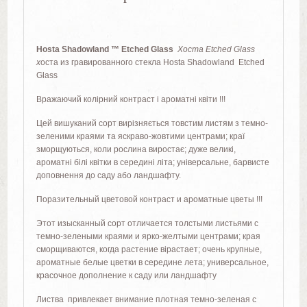
Hosta Shadowland ™ Etched Glass
Хоста Etched Glass
х
оста из гравированного стекла Hosta Shadowland Etched
Glass
Вражаючий колірний контраст і ароматні квіти !!!
Цей вишуканий сорт вирізняється товстим листям з темно-
зеленими краями та яскраво-жовтими центрами; краї
зморщуються, коли рослина виростає; дуже великі,
ароматні білі квітки в середині літа; універсальне, барвисте
доповнення до саду або ландшафту.
Поразительный цветовой контраст и ароматные цветы !!!
Этот изысканный сорт отличается толстыми листьями с
темно-зелеными краями и ярко-желтыми центрами; края
сморщиваются, когда растение вірастает; очень крупные,
ароматные белые цветки в середине лета; универсальное,
красочное дополнение к саду или ландшафту
Листва привлекает внимание плотная темно-зеленая с