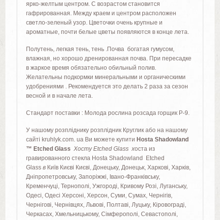
ярко-желтым центром. С возрастом становится
гафрированная. Между краем и центром расположен
светло-зеленый узор. Цветочки очень крупные и
ароматные, почти белые цветы появляются в конце лета.
Полутень, легкая тень, тень .
Почва богатая гумусом,
влажная, но хорошо дренированная почва. П
ри пересадке
в жаркое время обязательно обильный полив.
Желательны подкормки минеральными и органическими
удобрениями . Рекомендуется это делать 2 раза за сезон
весной и в начале лета.
Стандарт поставки : Молода рослина розсада горщик Р-9.
У нашому розпліднику розплідник Круглик або на нашому
сайті kruhlyk.com. ua Ви можете купити
Hosta Shadowland
™ Etched Glass
Хосту Etched Glass х
оста из
гравированного стекла Hosta Shadowland Etched
Glass
в
Київ Києві Києві, Донецьку, Донецьк, Харкові, Харків,
Дніпропетровську, Запоріжжі, Івано-Франківську,
Кременчуці, Тернополі, Ужгороді, Кривому Розі, Луганську,
Одесі, Одесі Херсоні, Херсон, Суми, Сумах, Чернігів,
Чернігові, Чернівцях, Львові, Полтаві, Луцьку, Кіровограді,
Черкасах, Хмельницькому, Сімферополі, Севастополі,