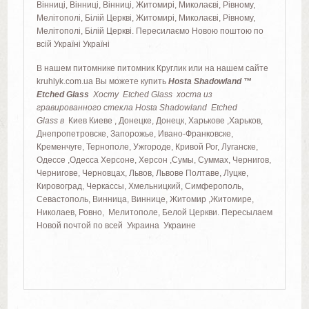
Вінниці, Вінниці, Вінниці, Житомирі, Миколаєві, Рівному,
Мелітополі, Білій Церкві, Житомирі, Миколаєві, Рівному,
Мелітополі, Білій Церкві. Пересилаємо Новою поштою по
всій Україні Україні
В нашем питомнике питомник Круглик или на нашем сайте
kruhlyk.com.ua Вы можете купить
Hosta Shadowland ™
Etched Glass
Хосту Etched Glass хоста из
гравированного стекла Hosta Shadowland Etched
Glass
в
Киев Киеве , Донецке, Донецк, Харькове ,Харьков,
Днепропетровске, Запорожье, Ивано-Франковске,
Кременчуге, Тернополе, Ужгороде, Кривой Рог, Луганске,
Одессе ,Одесса Херсоне, Херсон ,Сумы, Суммах, Чернигов,
Чернигове, Черновцах, Львов, Львове Полтаве, Луцке,
Кировоград, Черкассы, Хмельницкий, Симферополь,
Севастополь, Винница, Виннице, Житомир ,Житомире,
Николаев, Ровно, Мелитополе, Белой Церкви. Пересылаем
Новой почтой по всей Украина Украине