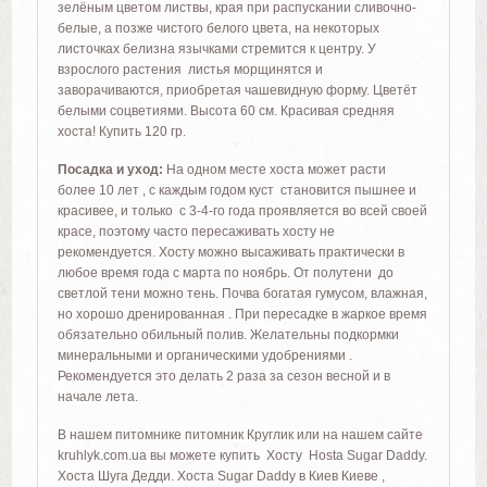
зелёным цветом листвы, края при распускании сливочно-
белые, а позже чистого белого цвета, на некоторых
листочках белизна язычками стремится к центру. У
взрослого растения листья морщинятся и
заворачиваются, приобретая чашевидную форму. Цветёт
белыми соцветиями. Высота 60 см. Красивая средняя
хоста! Купить 120 гр.
Посадка и уход:
На одном месте хоста может расти
более 10 лет , с каждым годом куст становится пышнее и
красивее, и только с 3-4-го года проявляется во всей своей
красе, поэтому часто пересаживать хосту не
рекомендуется. Хосту можно высаживать практически в
любое время года с марта по ноябрь.
От полутени до
светлой тени можно тень. Почва богатая гумусом, влажная,
но хорошо дренированная . П
ри пересадке в жаркое время
обязательно обильный полив. Желательны подкормки
минеральными и органическими удобрениями .
Рекомендуется это делать 2 раза за сезон весной и в
начале лета.
В нашем питомнике питомник Круглик или на нашем сайте
kruhlyk.com.ua вы можете купить Хосту Hosta Sugar Daddy.
Хоста Шуга Дедди. Хоста Sugar Daddy в Киев Киеве ,