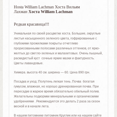
Hosta William Lachman Хоста Вильям
Лахман
Хоста William Lachman
Редкая красавица!!!
Уникальная по своей расцветке хоста. Большие, округлые
листья насыщенного зеленого цвета, гофрированные с
глубокими прожилками покрыты отчетливо
прорисованными полосами различных оттенков, от ярко-
желтых до светло-зеленых и малахитовых. Очень пышный,
раскидистый куст сочные яркие мазки и фактурность.
Цветы лавандовые.
Химера. высота 40 см. ширина — 60. Цена 890 грн.
Посадка и уход :Полутень легкая тень .
Почва богатая
гумусом, влажная, но хорошо дренированная почва. П
ри
пересадке в жаркое время обязательно обильный полив.
Желательны подкормки минеральными и органическими
удобрениями . Рекомендуется это делать 2 раза за сезон
весной и в начале лета.
В нашем питомнике питомник Круглик или на нашем сайте