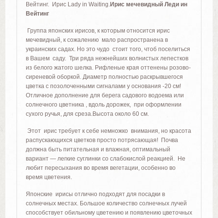
Вейтинг. Ирис Lady in Waiting.
Ирис мечевидный Леди ин
Вейтинг
Группа японских ирисов, к которым относится ирис
мечевидный, к сожалению мало распространена в
украинских садах. Но это чудо стоит того, чтоб поселиться
в Вашем саду. Три ряда нежнейших волнистых лепестков
из белого жатого шелка. Рифленые края оттенены розово-
сиреневой оборкой. Диаметр полностью раскрывшегося
цветка с позолоченными сигналами у основания -20 см!
Отличное дополнение для берега садового водоема или
солнечного цветника , вдоль дорожек, при оформлении
сухого ручья, для среза.Высота около 60 см.
Этот ирис требует к себе немножко внимания, но красота
распускающихся цветков просто потрясающая! Почва
должна быть питательная и влажная, оптимальный
вариант — легкие суглинки со слабокислой реакцией. Не
любит пересыхания во время вегетации, особенно во
время цветения.
Японские ирисы отлично подходят для посадки в
солнечных местах. Большое количество солнечных лучей
способствует обильному цветению и появлению цветочных