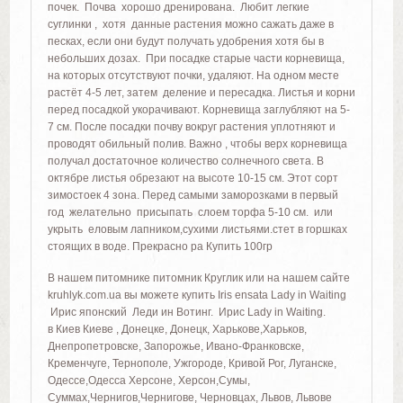
почек. Почва хорошо дренирована. Любит легкие
суглинки , хотя данные растения можно сажать даже в
песках, если они будут получать удобрения хотя бы в
небольших дозах. При посадке старые части корневища,
на которых отсутствуют почки, удаляют. На одном месте
растёт 4-5 лет, затем деление и пересадка. Листья и корни
перед посадкой укорачивают. Корневища заглубляют на 5-
7 см. После посадки почву вокруг растения уплотняют и
проводят обильный полив. Важно , чтобы верх корневища
получал достаточное количество солнечного света. В
октябре листья обрезают на высоте 10-15 см. Этот сорт
зимостоек 4 зона. Перед самыми заморозками в первый
год желательно присыпать слоем торфа 5-10 см. или
укрыть еловым лапником,сухими листьями.стет в горшках
стоящих в воде. Прекрасно ра Купить 100гр
В нашем питомнике питомник Круглик или на нашем сайте
kruhlyk.com.ua вы можете купить Iris ensata Lady in Waiting
Ирис японский Леди ин Вотинг. Ирис Lady in Waiting.
в Киев Киеве , Донецке, Донецк, Харькове,Харьков,
Днепропетровске, Запорожье, Ивано-Франковске,
Кременчуге, Тернополе, Ужгороде, Кривой Рог, Луганске,
Одессе,Одесса Херсоне, Херсон,Сумы,
Суммах,Чернигов,Чернигове, Черновцах, Львов, Львове