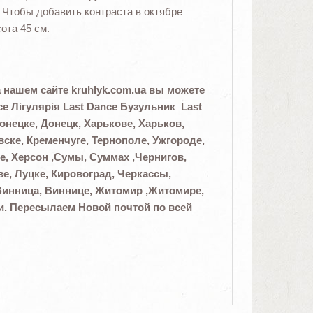
 Чтобы добавить контраста в октябре
ота 45 см.
 нашем сайте kruhlyk.com.ua вы можете
ce Лігулярія Last Dance Бузульник Last
онецке, Донецк, Харькове, Харьков,
ске, Кременчуге, Тернополе, Ужгороде,
е, Херсон ,Сумы, Суммах ,Чернигов,
е, Луцке, Кировоград, Черкассы,
инница, Виннице, Житомир ,Житомире,
и. Пересылаем Новой почтой по всей