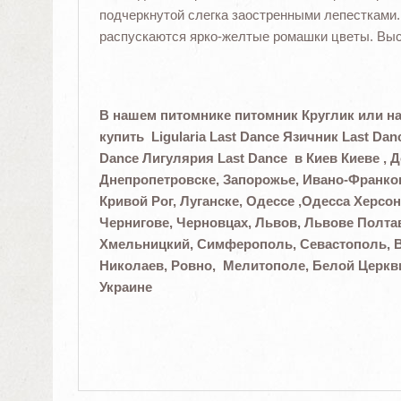
подчеркнутой слегка заостренными лепестками.
распускаются ярко-желтые ромашки цветы. Выс
В нашем питомнике питомник Круглик или на
купить Ligularia Last Dance Язичник Last Dan
Dance Лигулярия Last Dance в Киев Киеве , Д
Днепропетровске, Запорожье, Ивано-Франков
Кривой Рог, Луганске, Одессе ,Одесса Херсон
Чернигове, Черновцах, Львов, Львове Полтав
Хмельницкий, Симферополь, Севастополь, В
Николаев, Ровно, Мелитополе, Белой Церкв
Украине