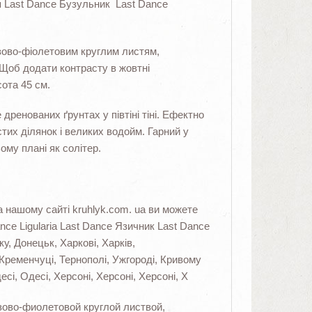
ія Last Dance Бузульник Last Dance
зово-фіолетовим круглим листям,
Щоб додати контрасту в жовтні
ота 45 см.
дренованих ґрунтах у півтіні тіні. Ефектно
тих ділянок і великих водойм. Гарний у
ьому плані як солітер.
 нашому сайті kruhlyk.com. ua ви можете
ce Ligularia Last Dance Язичник Last Dance
ку, Донецьк, Харкові, Харків,
 Кременчуці, Тернополі, Ужгороді, Кривому
есі, Одесі, Херсоні, Херсоні, Херсоні, Х
зово-фиолетовой круглой листвой,