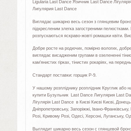
Ligularia Last Dance Язичник Last Dance Лігуляр
Лигулярия Last Dance
Виглядає шикарно весь сезон з глянцевим брон
підкресленим злегка загостреними пелюстками. 
розпускаються яскраво-жовті ромашки квіти. Вис
Добре росте на родючих, помірно вологих, добре 
виглядає висадженим групами в озелененні тінис
кам’янистих гірках, тінистих рокаріях, на передн
Стандарт поставки: горщик Р-9.
У нашому розпліднику розплідник Круглик або на
купити Бузульник Last Dance Лигулярия Last Dan
Лігулярія Last Dance в Києві Києві Києві, Донець
Дніпропетровську, Запоріжжі, Івано-Франківську,
Розі, Кривому Розі, Одесі, Херсоні, Луганську, Од
Выглядит шикарно весь сезон с глянцевой брон