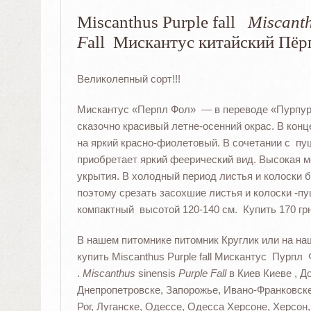
Miscanthus Purple fall
Miscant
F
all Мискантус китайский Пёр
Великолепный сорт!!!
Мискантус «Перпл Фол» — в переводе «Пурпурн
сказочно красивый летне-осенний окрас. В конц
на яркий красно-фиолетовый. В сочетании с п
приобретает яркий феерический вид. Высокая м
укрытия. В холодный период листья и колоски б
поэтому срезать засохшие листья и колоски -п
компактный высотой 120-140 см. Купить 170 грн
В нашем питомнике питомник Круглик или на на
купить Miscanthus Purple fall Мискантус Пурпл
.
Miscanthus
sinensis
Purple Fall
в Киев Киеве , Д
Днепропетровске, Запорожье, Ивано-Франковске
Рог, Луганске, Одессе, Одесса Херсоне, Херсон