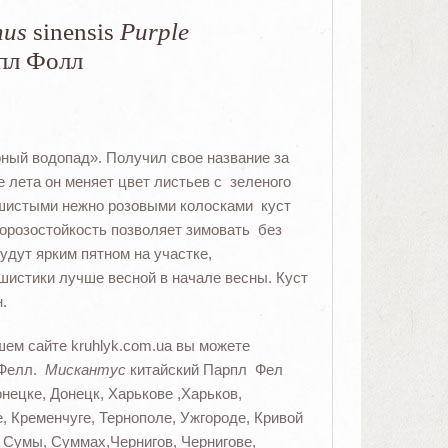
hus
sinensis
Purple
пл Фолл
ый водопад». Получил свое название за
е лета он меняет цвет листьев с зеленого
ушистыми нежно розовыми колосками куст
орозостойкость позволяет зимовать без
удут ярким пятном на участке,
ушистики лучше весной в начале весны. Куст
.
шем сайте kruhlyk.com.ua вы можете
 Фелл.
Мискантус
китайский Парпл Фел
онецке, Донецк, Харькове ,Харьков,
, Кременчуге, Тернополе, Ужгороде, Кривой
, Сумы, Суммах,Чернигов, Чернигове,