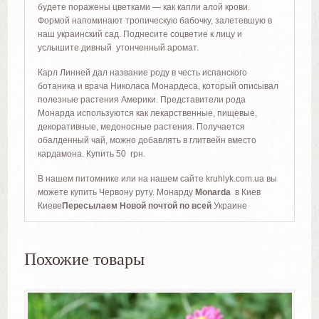
будете поражены цветками — как капли алой крови.
Формой напоминают тропическую бабочку, залетевшую в
наш украинский сад. Поднесите соцветие к лицу и
услышите дивный утонченный аромат.
Карл Линней дал название роду в честь испанского
ботаника и врача Николаса Монардеса, который описывал
полезные растения Америки. Представители рода
Монарда используются как лекарственные, пищевые,
декоративные, медоносные растения. Получается
обалденный чай, можно добавлять в глитвейн вместо
кардамона. Купить 50 грн.
В нашем питомнике или на нашем сайте kruhlyk.com.ua вы
можете купить Червону руту. Монарду
Monarda
в Киев
Киеве
Пересылаем Новой почтой по всей
Украине
Похожие товары