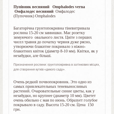
Пупiвник весняний Omphalodes verna
Омфалодес весняний
Омфалодес
(Пупочник) Omphalodes
Багаторічна грунтопокривна тіневитривала
рослина 15-20 см заввишки. Має розетку
зимуючого овального листя. Цвіте з перших
чисел травня до початку червня дуже рясно,
утворюючи блакитне покривало з ніжно-
блакитних квіток (діаметр 8-10 мм). Квітки, як у
незабудки, але більші.
Призначення рослини: грунтопокривна в затінкових місцях,
для створення кутків «дикого саду».
Очень редкий почвопокровник. Это одно из
самых привлекательных теневыносливых
растений. Очаровательные синие цветы, как у
незабудки, но крупнее (диаметр 10 мм). Цветет
очень обильно с мая по июнь. Образует голубое
покрывало в саду. Высота 15-20 см. Цена 150
грн.