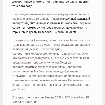
декоративное многолетнее травянистое растение для
теневого сада.
Настоящее «живое ископаемое», осмундовые появились
на Земле около 250 млн. лет назад
это крупный красивый
папоротник, листья широко-овальные, кожистые верхние
сегменты некоторых листьев спороносящие, похожи на
коричневые цветы-метелочки. Высота 60-70 см.
Посадка и уход: Полутень,пятнистая тень. Может расти в
тени. Плодородные рыхлые почвы воздухопроницаемые и
влагопроницаемые. После
посадки
папоротники
хорошенько поливают, а почву мульчируют —
это поможет создать условия, близкие к естественным, и
предотвратит пересыхание почвы.
Уход за
папоротниками
заключается в поливах , прополках,
мульчировании. На богатых почвах удобрение не
требуется, на бедных подкармливают один раза за сезон
комплексным минеральным удобрением. Болезнями и
вредителями не поражается. На одном месте может расти
до 15 лет.
Стандарт поставки :май-июнь 2020 г.
ЗКС Контейнер Р9
молодое растение.