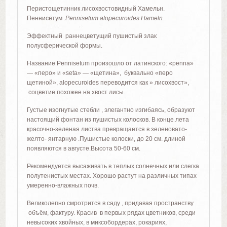
Перистощетинник лисохвостовидный Хамельн.
Пеннисетум .
Pennisetum alopecuroides Hameln
.
Эффектный раннецветущий пушистый злак
полусферической формы.
Название Рennisetum произошло от латинского: «рennа»
— «перо» и «setа» — «щетина», буквально «перо
щетиной», alopecuroides переводится как » лисохвост»,
соцветие похожее на хвост лисы.
Густые изогнутые стебли , элегантно изгибаясь, образуют
настоящий фонтан из пушистых колосков. В конце лета
красочно-зеленая листва превращается в зеленовато-
желто- янтарную .Пушистые колоски, до 20 см. длиной
появляются в августе.Высота 50-60 см.
Рекомендуется высаживать в теплых солнечных или слегка
полутенистых местах. Хорошо растут на различных типах
умеренно-влажных почв.
Великолепно смротрится в саду , придавая пространству
объём, фактуру. Красив в первых рядах цветников, среди
невысоких хвойных, в миксобордерах, рокариях,