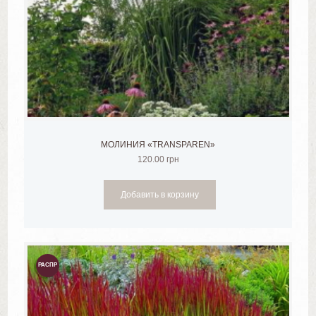
МОЛИНИЯ «TRANSPAREN»
120.00
грн
Добавить в корзину
РАСПР
ОДАЖ
А!