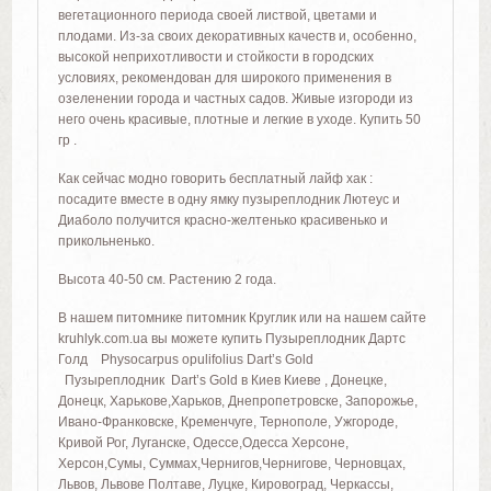
вегетационного периода своей листвой, цветами и
плодами. Из-за своих декоративных качеств и, особенно,
высокой неприхотливости и стойкости в городских
условиях, рекомендован для широкого применения в
озеленении города и частных садов. Живые изгороди из
него очень красивые, плотные и легкие в уходе. Купить 50
гр .
Как сейчас модно говорить бесплатный лайф хак :
посадите вместе в одну ямку пузыреплодник Лютеус и
Диаболо получится красно-желтенько красивенько и
прикольненько.
Высота 40-50 см. Растению 2 года.
В нашем питомнике питомник Круглик или на нашем сайте
kruhlyk.com.ua вы можете купить Пузыреплодник Дартс
Голд Physocarpus opulifolius Dart’s Gold
Пузыреплодник Dart’s Gold в Киев Киеве , Донецке,
Донецк, Харькове,Харьков, Днепропетровске, Запорожье,
Ивано-Франковске, Кременчуге, Тернополе, Ужгороде,
Кривой Рог, Луганске, Одессе,Одесса Херсоне,
Херсон,Сумы, Суммах,Чернигов,Чернигове, Черновцах,
Львов, Львове Полтаве, Луцке, Кировоград, Черкассы,