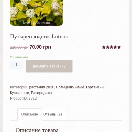
Пузыреплодник Luteus
70.00
грн
120.00
грн
5
5
2
из
основано на
2 в наличии
оценках
клиентов
Добавить в корзину
Категории:
растения 2026
,
Солнцелюбивые
,
Гортензии
Кустарники
,
Распродажа
Product ID:
2812
Описание
Отзывы (2)
Описание товара