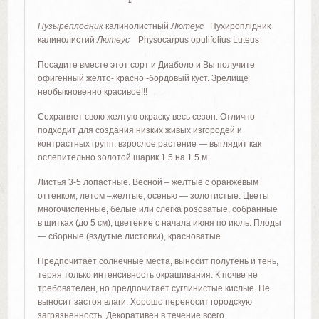
Пузыреплодник
калинолистный
Лютеус
Пухироплiдник
калинолистий
Лютеус
Physocarpus opulifolius Luteus
Посадите вместе этот сорт и Диаболо и Вы получите
офигенный желто- красно -бордовый куст. Зрелище
необыкновенно красивое!!!
Сохраняет свою желтую окраску весь сезон. Отлично
подходит для создания низких живых изгородей и
контрастных групп. взрослое растение — выглядит как
ослепительно золотой шарик 1.5 на 1.5 м.
Листья 3-5 лопастные. Весной – желтые с оранжевым
оттенком, летом –желтые, осенью — золотистые. Цветы
многочисленные, белые или слегка розоватые, собранные
в щитках (до 5 см), цветение с начала июня по июль. Плоды
— сборные (вздутые листовки), красноватые
Предпочитает солнечные места, выносит полутень и тень,
теряя только интенсивность окрашивания. К почве не
требователен, но предпочитает суглинистые кислые. Не
выносит застоя влаги. Хорошо переносит городскую
загрязненность. Декоративен в течение всего