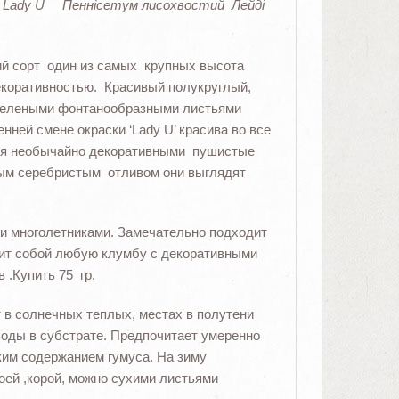
Lady U Пеннісетум лисохвостий Лейді
й сорт один из самых крупных высота
декоративностью. Красивый полукруглый,
-зелеными фонтанообразными листьями
нней смене окраски ‘Lady U’ красива во все
тся необычайно декоративными пушистые
ным серебристым отливом они выглядят
ми многолетниками. Замечательно подходит
ит собой любую клумбу с декоративными
 .Купить 75 гр.
 в солнечных теплых, местах в полутени
воды в субстрате. Предпочитает умеренно
ким содержанием гумуса.
На зиму
оей ,корой, можно сухими листьями