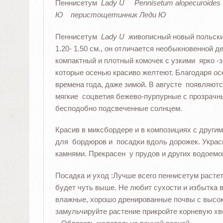
Пеннисетум
Lady U
Pennisetum alopecuroides
Ю перистощетинник Леди Ю
Пеннисетум
Lady U ж
ивописный новый польски
1.20- 1.50 см., он отличается необыкновенной 
компактный и плотный комочек с узкими ярко 
которые осенью красиво желтеют. Благодаря осе
времена года, даже зимой. В августе появляю
мягкие с
оцветия бежево-пурпурные с прозрач
бесподобно подсвеченные солнцем.
Красив в миксбордере и в композициях с други
для бордюров и посадки вдоль дорожек. Украс
камнями. Прекрасен у прудов и других водоемов
Посадка и уход :Лучше всего пеннисетум растет
будет чуть выше. Не любит сухости и избытка 
влажные, хорошо дренированные почвы с высо
замульчируйте растение прикройте корневую хв