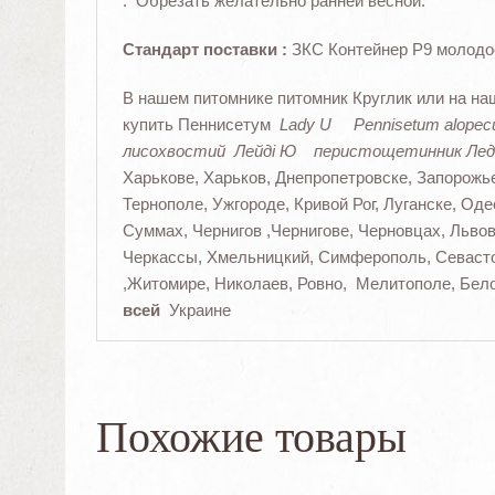
. Обрезать желательно ранней весной.
Стандарт поставки :
ЗКС Контейнер Р9 молодо
В нашем питомнике питомник Круглик или на на
купить Пеннисетум
Lady U
Pennisetum alopec
лисохвостий Лейді Ю перистощетинник Ле
Харькове, Харьков, Днепропетровске, Запорожь
Тернополе, Ужгороде, Кривой Рог, Луганске, Од
Суммах, Чернигов ,Чернигове, Черновцах, Львов
Черкассы, Хмельницкий, Симферополь, Севасто
,Житомире, Николаев, Ровно, Мелитополе, Бел
всей
Украине
Похожие товары