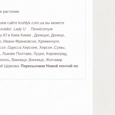
е растение.
шем сайте kruhlyk.com.ua вы можете
uroides
Lady U Пеннісетум
ди Ю
в Киев Киеве , Донецке, Донецк,
е, Ивано-Франковске, Кременчуге,
ессе ,Одесса Херсоне, Херсон ,Сумы,
, Львове Полтаве, Луцке, Кировоград,
поль, Винница ,Виннице, Житомир
ой Церкови.
Пересылаем Новой почтой по